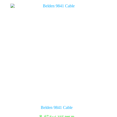
Belden 9841 Cable
R
67
per m